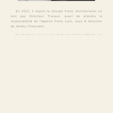
En 2023, il rejoint le Groupe Franc Architectures en
tant que Directeur Travaux, avant de prendre la
responsabilité de l’Agence Franc Lyon, sous la direction
de Jérémy Chauvidon.
Pragmatique et exigeant, Benjamin Foltier défend une
approche du chantier fondée sur l’efficacité, la fiabilité et
la coordination fluide entre conception et réalisation,
dans le respect des engagements de coût, de qualité et
de délai.
« Le vrai savoir-faire sur un chantier, c’est lorsque
anticipation, technique et coordination s’unissent si
harmonieusement que le résultat s’impose de lui-même. »
BF
© 2026
GROUPE FRANC ARCHITECTURES
Mentions légales
Politique de confidentialité